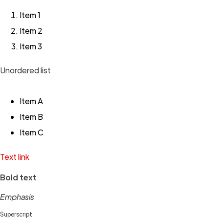
Item 1
Item 2
Item 3
Unordered list
Item A
Item B
Item C
Text link
Bold text
Emphasis
Superscript