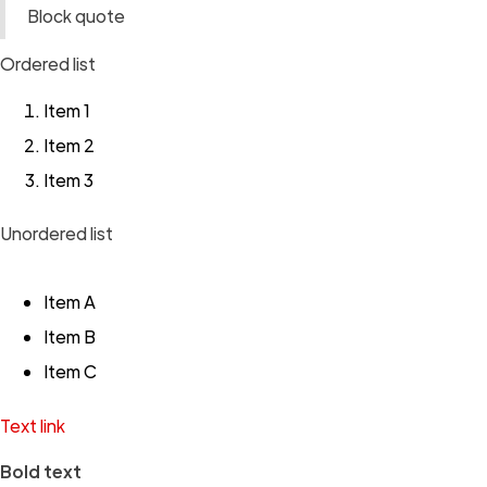
Block quote
Ordered list
Item 1
Item 2
Item 3
Unordered list
Item A
Item B
Item C
Text link
Bold text