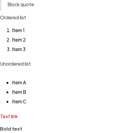
Block quote
Ordered list
Item 1
Item 2
Item 3
Unordered list
Item A
Item B
Item C
Text link
Bold text