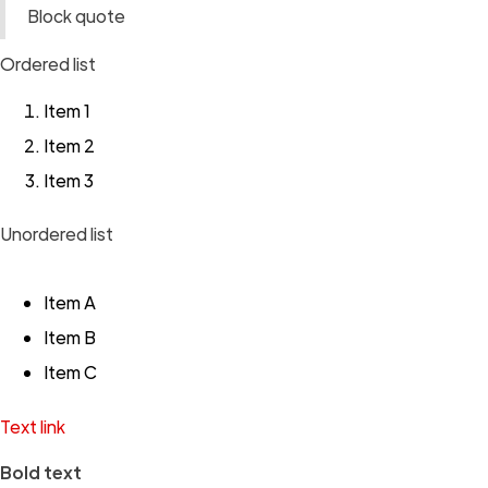
Block quote
Ordered list
Item 1
Item 2
Item 3
Unordered list
Item A
Item B
Item C
Text link
Bold text