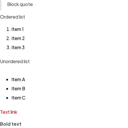
Block quote
Ordered list
Item 1
Item 2
Item 3
Unordered list
Item A
Item B
Item C
Text link
Bold text