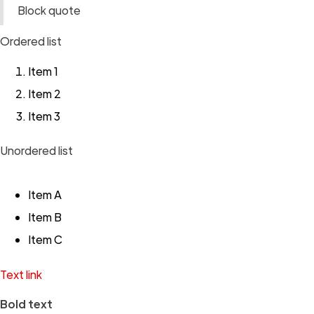
Block quote
Ordered list
Item 1
Item 2
Item 3
Unordered list
Item A
Item B
Item C
Text link
Bold text